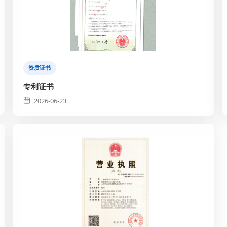
资质证书
专利证书
2026-06-23