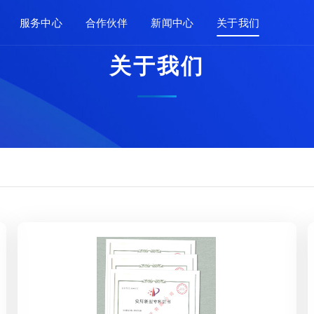
服务中心
合作伙伴
新闻中心
关于我们
关于我们