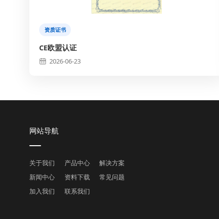
资质证书
CE欧盟认证
2026-06-23
网站导航
关于我们
产品中心
解决方案
新闻中心
资料下载
常见问题
加入我们
联系我们