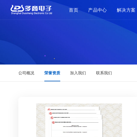
首页
产品中心
解决方案
公司概况
荣誉资质
加入我们
联系我们