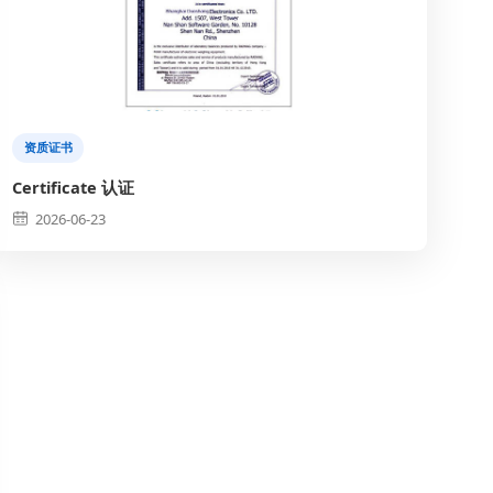
资质证书
*
Certificate 认证
2026-06-23
*
*
*