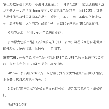
输出路数多达十六路（各路可独立输出），可调范围广，恒流源精度可达
到万分之一，厚度在 8mm 左右；交流稳压电源精度可做到 0.5% ，部分
产品性能己超过国外同类产品； 裸板（开架）、半开架电源的超小体
积，超薄厚度，仅为同类产品的 1/4 ，有效的节约您有限的系统空间。
多商电源源于军用；军用电源来自多商。
多商愿为您的产品打造强大的电子心脏，多商公司愿成为您前进道路上
的铺路石；多商电源一旦拥有，不再他求。
主营范围：
开关电源 模块电源 恒流源 EPS电源 UPS电源 国际兼容砖类模
块；超级电容充电电源及各类充电逆变电源
2016年，多商增资2000万，为您精心打造优质的电源产品和良好的商
业服务，感谢您对我司的关注！
如您对我司产品感兴趣或有意向代理代销，请联系我司相关人员或部
门；
感谢您的光临！