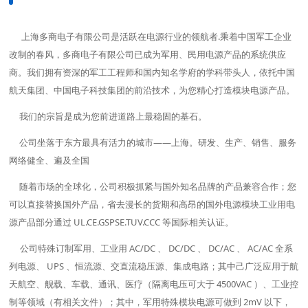
上海多商电子有限公司是活跃在电源行业的领航者.乘着中国军工企业
改制的春风，多商电子有限公司已成为军用、民用电源产品的系统供应
商。我们拥有资深的军工工程师和国内知名学府的学科带头人，依托中国
航天集团、中国电子科技集团的前沿技术，为您精心打造模块电源产品。
我们的宗旨是成为您前进道路上最稳固的基石。
公司坐落于东方最具有活力的城市——上海。研发、生产、销售、服务
网络健全、遍及全国
随着市场的全球化，公司积极抓紧与国外知名品牌的产品兼容合作；您
可以直接替换国外产品，省去漫长的货期和高昂的国外电源模块工业用电
源产品部分通过 UL.CE.GSPSE.TUV.CCC 等国际相关认证。
公司特殊订制军用、工业用 AC/DC 、 DC/DC 、 DC/AC 、 AC/AC 全系
列电源、 UPS 、恒流源、交直流稳压源、集成电路；其中己广泛应用于航
天航空、舰载、车载、通讯、医疗（隔离电压可大于 4500VAC ）、工业控
制等领域（有相关文件）；其中，军用特殊模块电源可做到 2mV 以下，